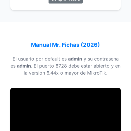
Manual Mr. Fichas (2026)
El usuario por default es
admin
y su contrasena 
es
admin
. El puerto 8728 debe estar abierto y en
la version 6.44x o mayor de MikroTik.