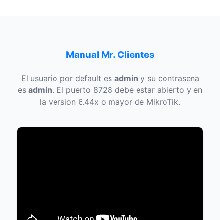
Manual Mr. Clientes
El usuario por default es
admin
y su contrasena 
es
admin
. El puerto 8728 debe estar abierto y en
la version 6.44x o mayor de MikroTik.