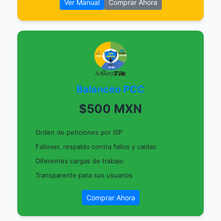
Ver Manual
Comprar Ahora
Balanceo PCC
$500 MXN
Orden de peticiones por ISP
Failover, respaldo contra fallos y caidas
Diferentes cargas de trabajo
Transparente para sus usuarios
Comprar Ahora